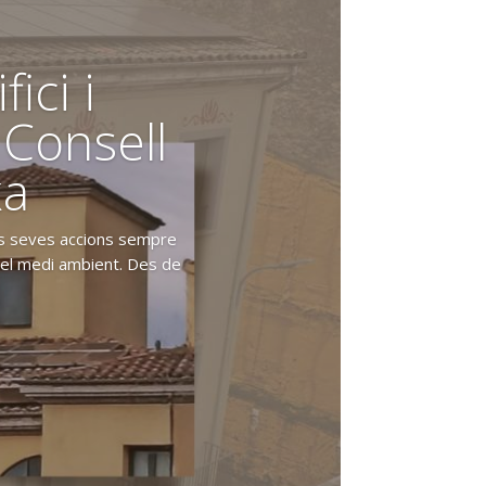
ici i
 Consell
xa
 les seves accions sempre
el medi ambient. Des de