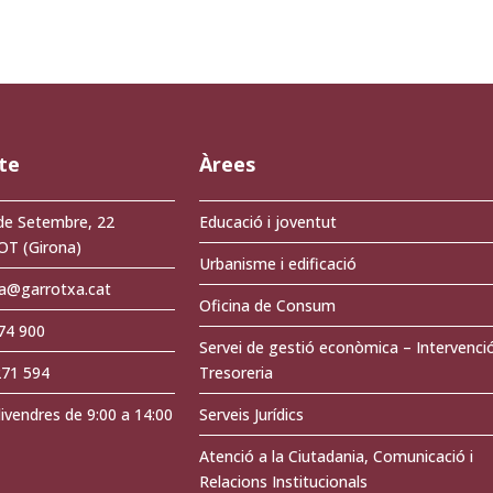
te
Àrees
de Setembre, 22
Educació i joventut
OT (Girona)
Urbanisme i edificació
a@garrotxa.cat
Oficina de Consum
274 900
Servei de gestió econòmica – Intervenci
271 594
Tresoreria
divendres de 9:00 a 14:00
Serveis Jurídics
Atenció a la Ciutadania, Comunicació i
Relacions Institucionals