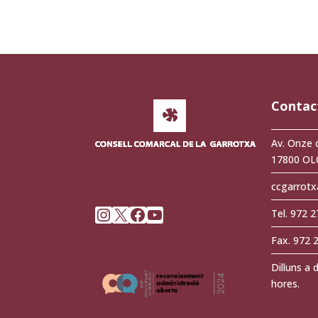
Contac
Av. Onze 
17800 OL
ccgarrotx
Instagram
X
Facebook
YouTube
Tel. 972 
Fax. 972 
Dilluns a 
hores.