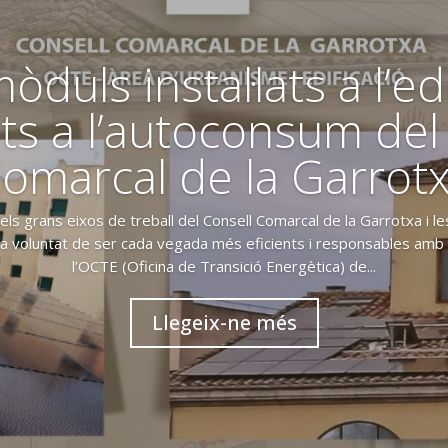
òduls instal·lats a l’edif
ts a l’autoconsum del
omarcal de la Garrot
dels grans eixos de treball del Consell Comarcal de la Garrotxa i
 voluntat de ser cada vegada més eficients i responsables amb 
l’OCTE (Oficina de Transició Energètica) de...
Llegeix-ne més