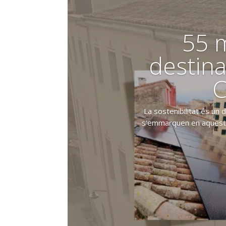
55 m
destina
C
La sostenibilitat és un 
s’emmarquen en aquesta