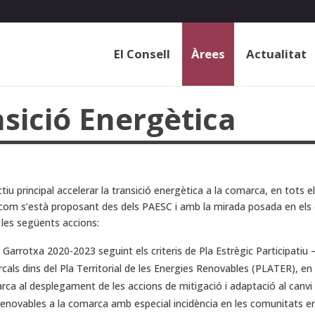
El Consell
Àrees
Actualitat
nsició Energètica
iu principal accelerar la transició energètica a la comarca, en tots el
 com s’està proposant des dels PAESC i amb la mirada posada en els 
n les següents accions:
a Garrotxa 2020-2023 seguint els criteris de Pla Estrègic Participatiu
arcals dins del Pla Territorial de les Energies Renovables (PLATER), en
 al desplegament de les accions de mitigació i adaptació al canvi c
renovables a la comarca amb especial incidència en les comunitats e