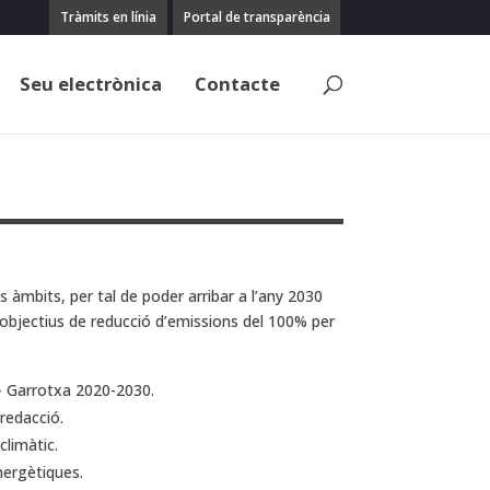
Tràmits en línia
Portal de transparència
Seu electrònica
Contacte
s àmbits, per tal de poder arribar a l’any 2030
objectius de reducció d’emissions del 100% per
 – Garrotxa 2020-2030.
 redacció.
limàtic.
nergètiques.