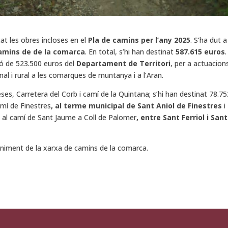
t les obres incloses en el
Pla de camins per l’any 2025
. S’ha dut a
camins de de la comarca
. En total, s’hi han destinat
587.615 euros
ió de 523.500 euros del
Departament de Territori
, per a actuacion
al i rural a les comarques de muntanya i a l’Aran.
ses, Carretera del Corb i camí de la Quintana; s’hi han destinat 78.75
amí de Finestres
, al terme municipal de Sant Aniol de Finestres
i
i al camí de Sant Jaume a Coll de Palomer
, entre Sant Ferriol i Sant
niment de la xarxa de camins de la comarca.