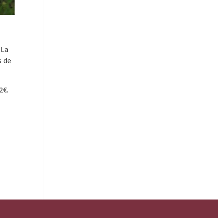
. La
s de
2€.