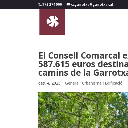
972 274 900
ccgarrotxa@garrotxa.cat
El Consell Comarcal e
587.615 euros destina
camins de la Garrotx
des. 4, 2025
|
General
,
Urbanisme i Edificació