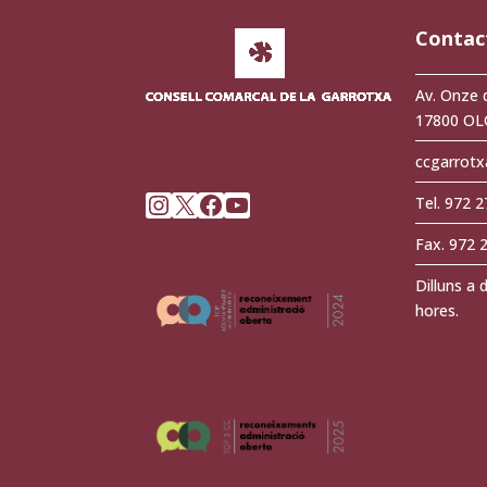
Contac
Av. Onze 
17800 OL
ccgarrotx
Instagram
X
Facebook
YouTube
Tel. 972 
Fax. 972 
Dilluns a 
hores.