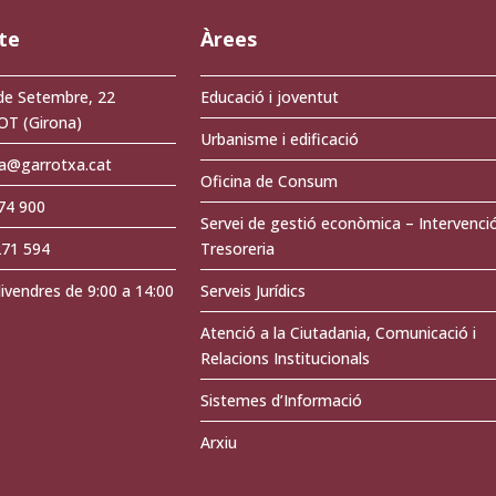
te
Àrees
de Setembre, 22
Educació i joventut
OT (Girona)
Urbanisme i edificació
a@garrotxa.cat
Oficina de Consum
274 900
Servei de gestió econòmica – Intervenci
271 594
Tresoreria
divendres de 9:00 a 14:00
Serveis Jurídics
Atenció a la Ciutadania, Comunicació i
Relacions Institucionals
Sistemes d’Informació
Arxiu