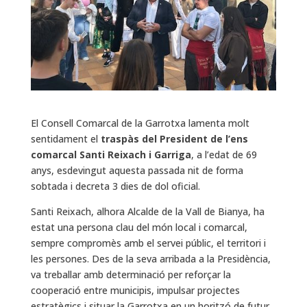
El Consell Comarcal de la Garrotxa lamenta molt
sentidament el
traspàs del President de l’ens
comarcal Santi Reixach i Garriga
, a l’edat de 69
anys, esdevingut aquesta passada nit de forma
sobtada i decreta 3 dies de dol oficial.
Santi Reixach, alhora Alcalde de la Vall de Bianya, ha
estat una persona clau del món local i comarcal,
sempre compromès amb el servei públic, el territori i
les persones. Des de la seva arribada a la Presidència,
va treballar amb determinació per reforçar la
cooperació entre municipis, impulsar projectes
estratègics i situar la Garrotxa en un horitzó de futur