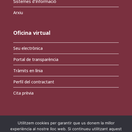
Sistemes d’Informació
Arxiu
Oficina virtual
Seu electrònica
Portal de transparència
Tràmits en línia
Perfil del contractant
Cita prèvia
Utilitzem cookies per garantir que us donem la millor
experiència al nostre lloc web. Si continueu utilitzant aquest
Avís legal
|
Política de protecció de dades
|
Política de