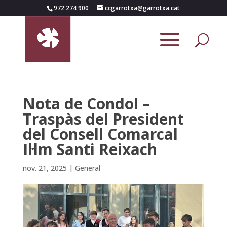
972 274 900
ccgarrotxa@garrotxa.cat
Nota de Condol –
Traspàs del President
del Consell Comarcal
Il·lm Santi Reixach
nov. 21, 2025
|
General